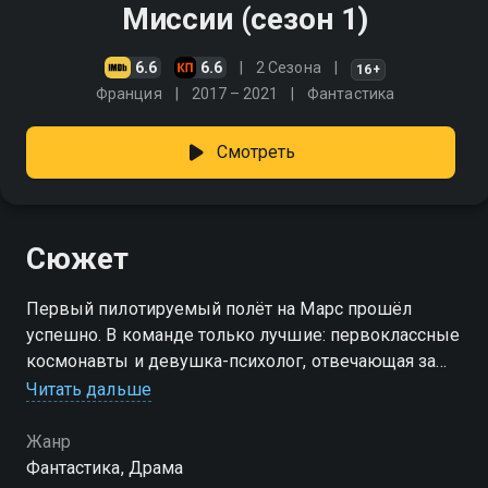
Миссии (сезон 1)
6.6
6.6
2 Сезона
16+
Франция
2017 – 2021
Фантастика
Смотреть
Сюжет
Первый пилотируемый полёт на Марс прошёл
успешно. В команде только лучшие: первоклассные
космонавты и девушка-психолог, отвечающая за
психическое здоровье экипажа. Однако при
Читать дальше
возвращении на Землю что-то пошло не так
Жанр
Посмотреть онлайн 1 сезон сериала Миссии вы
Фантастика, Драма