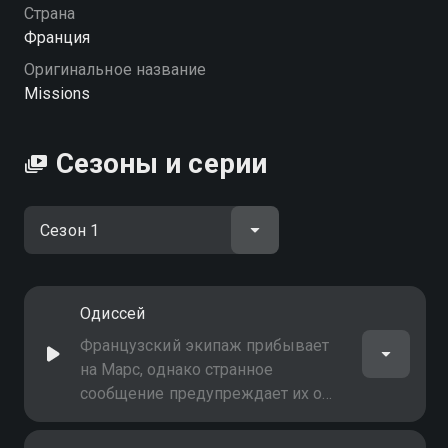
можете совершенно бесплатно в хорошем HD
Страна
качестве на Смотрёшке
Франция
Оригинальное название
Missions
Сезоны и серии
Одиссей
Французский экипаж прибывает
на Марс, однако странное
сообщение предупреждает их о
трудностях, с которыми им
предстоит столкнуться