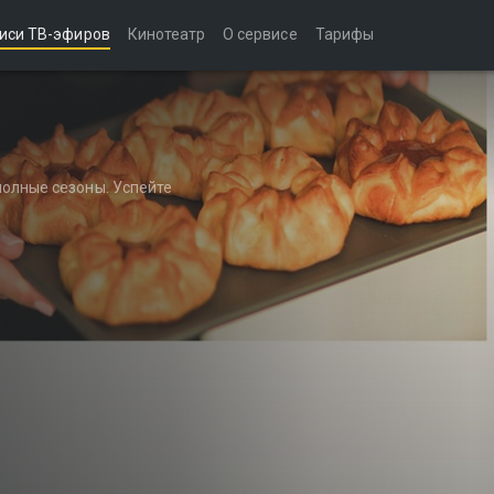
иси ТВ-эфиров
Кинотеатр
О сервисе
Тарифы
полные сезоны. Успейте