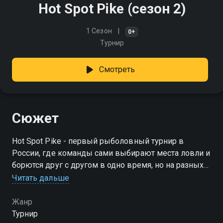
Hot Spot Pike (сезон 2)
1 Сезон
0+
Турнир
Смотреть
Сюжет
Hot Spot Pike - первый рыболовный турнир в
России, где команды сами выбирают места ловли и
борются друг с другом в одно время, но на разных
водоёмах. Участники, сильнейшие рыболовы
Читать дальше
страны, поделятся тактикой и секретами ловли
Жанр
Посмотреть онлайн 2 сезон сериала Hot Spot Pike
Турнир