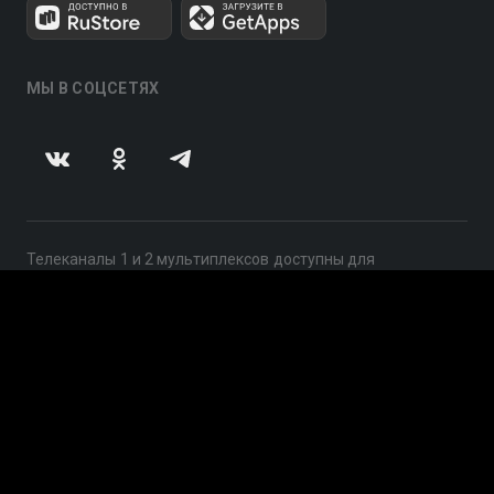
МЫ В СОЦСЕТЯХ
Телеканалы 1 и 2 мультиплексов доступны для
бесплатного просмотра в непрерывном режиме,
круглосуточно.
© 2014 — 2026, ООО «ЛайфСтрим», 109240, г. Москва,
ул. Николоямская, д. 13, стр. 2, этаж 2, ИНН 7710918800
Поддержка: help@smotreshka.tv
UUID: 994fd682-0acf-48f2-9594-2b94d28f3229
v3.10.4
|
SSR