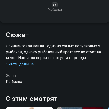
0+
Рыбалка
Сюжет
Спиннинговая ловля - одна из самых популярных у
рыбаков, однако рыболовный прогресс не стоит на
месте. Наши эксперты покажут все тренды
современного спиннинга!
Читать дальше
Посмотреть онлайн 2 сезон сериала Современный
Жанр
спиннинг вы можете совершенно бесплатно в
Рыбалка
хорошем HD качестве на Смотрёшке
С этим смотрят