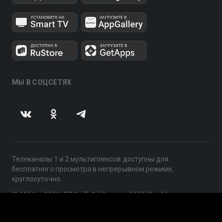
МЫ В СОЦСЕТЯХ
Телеканалы 1 и 2 мультиплексов доступны для
бесплатного просмотра в непрерывном режиме,
круглосуточно.
© 2014 — 2026, ООО «ЛайфСтрим», 109240, г. Москва,
ул. Николоямская, д. 13, стр. 2, этаж 2, ИНН 7710918800
Поддержка: help@smotreshka.tv