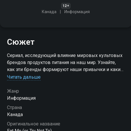
12+
Канада
Информация
Сюжет
Сериал, исследующий влияние мировых культовых
брендов продуктов питания на наш мир. Узнайте,
как эти бренды формируют наши привычки и какие
тренды определяют наше будущее
Читать дальше
Посмотреть онлайн 1 сезон сериала Съешь меня
Жанр
(или попробуй устоять) вы можете совершенно
Информация
бесплатно в хорошем HD качестве на Смотрёшке
Страна
Канада
Оригинальное название
Eat Me (or Try Not To)