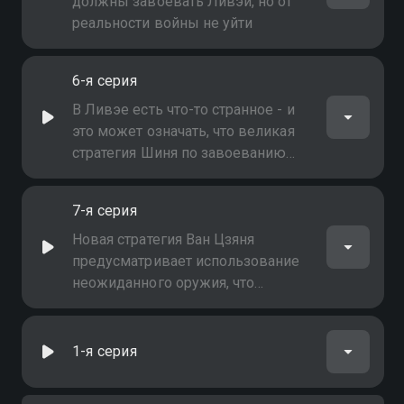
должны завоевать Ливэй, но от
реальности войны не уйти
6-я серия
В Ливэе есть что-то странное - и
это может означать, что великая
стратегия Шиня по завоеванию
Чжао окажется напрасной
7-я серия
Новая стратегия Ван Цзяня
предусматривает использование
неожиданного оружия, что
заставляет Ли Му срочно
разрабатывать контрмеры
1-я серия