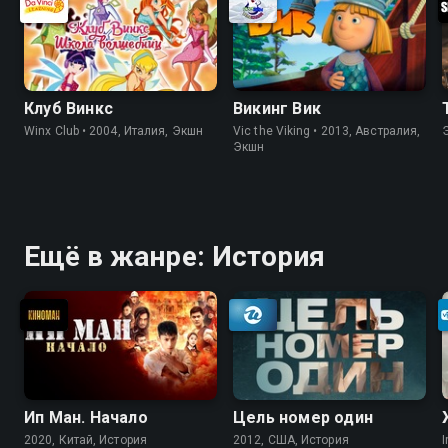
Клуб Винкс
Викинг Вик
Winx Club • 2004, Италия, Экшн
Vic the Viking • 2013, Австралия,
Экшн
Ещё в жанре: История
Ип Ман. Начало
Цель номер один
2020, Китай, История
2012, США, История
I