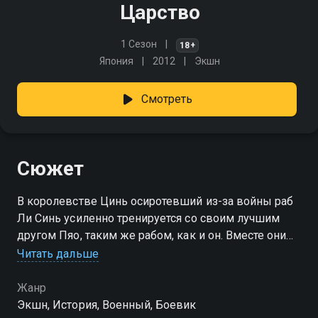
Царство
1 Сезон
18+
Япония
2012
Экшн
Смотреть
Сюжет
В королевстве Цинь осиротевший из-за войны раб
Ли Синь усиленно тренируется со своим лучшим
другом Пяо, таким же рабом, как и он. Вместе они
мечтают стать великими полководцами. Но они
Читать дальше
вынуждены расстаться, когда Пяо берут во
дворец…
Жанр
Экшн, История, Военный, Боевик