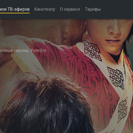
иси ТВ-эфиров
Кинотеатр
О сервисе
Тарифы
полные сезоны. Успейте