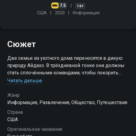
7.5
16+
США
2020
Информация
Сюжет
Две семьи из уютного дома переносятся в дикую
природу Айдахо. В трёхдневной гонке они должны
стать сплочёнными командами, чтобы покорить
вершину и забрать приз. По пути они обретут новые
Читать дальше
навыки выживания и укрепят семейные отношения
Жанр
Посмотреть онлайн 3 сезон сериала Проверка на
Информация, Развлечения, Общество, Путешествия
прочность вы можете совершенно бесплатно в
Страна
хорошем HD качестве на Смотрёшке
США
Оригинальное название