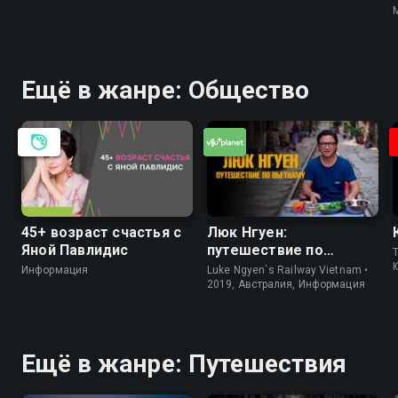
Ещё в жанре: Общество
45+ возраст счастья с
Люк Нгуен:
Яной Павлидис
путешествие по
T
Вьетнаму
Информация
Luke Ngyen`s Railway Vietnam •
2019, Австралия, Информация
Ещё в жанре: Путешествия