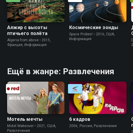
Алжир с высоты
Космические зонды
птичьего полёта
Space Probes! • 2016, США,
Информация
Algeria from above • 2015,
D
Франция, Информация
Ещё в жанре: Развлечения
Мотель мечты
6 кадров
Motel Makeover • 2021, США,
2006, Россия, Развлечения
Развлечения
S