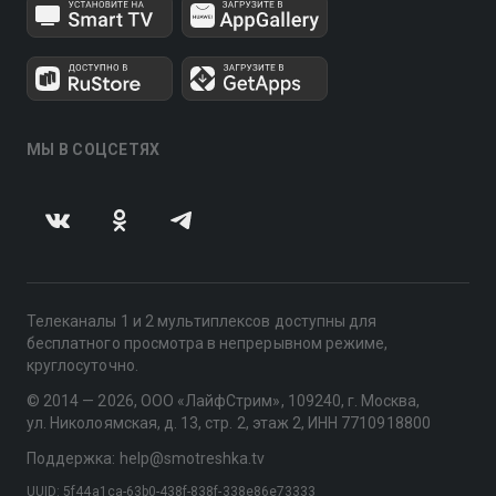
МЫ В СОЦСЕТЯХ
Телеканалы 1 и 2 мультиплексов доступны для
бесплатного просмотра в непрерывном режиме,
круглосуточно.
© 2014 — 2026, ООО «ЛайфСтрим», 109240, г. Москва,
ул. Николоямская, д. 13, стр. 2, этаж 2, ИНН 7710918800
Поддержка: help@smotreshka.tv
UUID: 5f44a1ca-63b0-438f-838f-338e86e73333