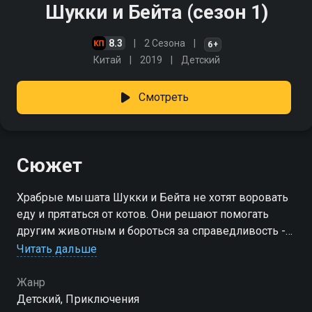
Шукки и Бейта (сезон 1)
8.3
2 Сезона
6+
Китай
2019
Детский
Смотреть
Сюжет
Храбрые мышата Шукки и Бейта не хотят воровать
еду и прятаться от котов. Они решают помогать
другим животным и бороться за справедливость -
на собственном вертолёте и танке!
Читать дальше
Посмотреть онлайн 1 сезон сериала Шукки и Бейта
Жанр
вы можете совершенно бесплатно в хорошем HD
Детский, Приключения