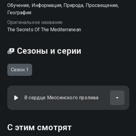
Посмотреть онлайн 1 сезон сериала Тайны
Обучение, Информация, Природа, Просвещение,
Средиземноморья вы можете совершенно
География
бесплатно в хорошем HD качестве на Смотрёшке
Оригинальное название
The Secrets Of The Mediterranean
Сезоны и серии
Сезон 1
В сердце Мессинского пролива
С этим смотрят