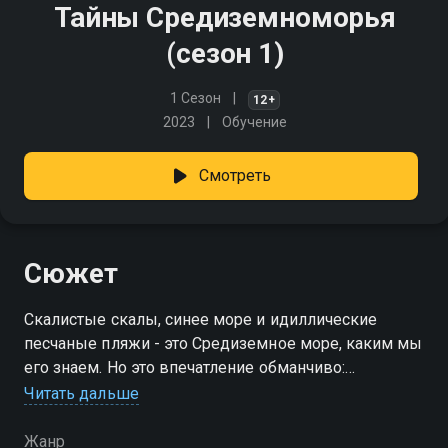
Тайны Средиземноморья
(сезон 1)
1 Сезон
12+
2023
Обучение
Смотреть
Сюжет
Скалистые скалы, синее море и идиллические
песчаные пляжи - это Средиземное море, каким мы
его знаем. Но это впечатление обманчиво:
Средиземное море постоянно меняется. Континенты
Читать дальше
движутся навстречу друг другу
Жанр