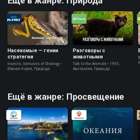
Ещё в жанре: Природа
Насекомые — гении
Разговоры с
стратегии
животными
B
Insects, Geniuses of Strategy •
Talk to the Animals • 1993,
Южная Корея, Природа
Австралия, Природа
Ещё в жанре: Просвещение