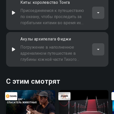
Киты: королевство Тонга
Присоединяемся к путешествию
по океану, чтобы проследить за
горбатыми китами во время их
ежегодной миграции в тёплые
воды Ваву
Акулы архипелага Фиджи
Погружение в наполненное
адреналином путешествие в
глубины южной части Тихого
океана. Знакомство с высшим
хищником Фиджи
С этим смотрят