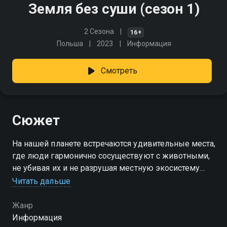
Земля без суши (сезон 1)
2 Сезона
16+
Польша
2023
Информация
Смотреть
Сюжет
На нашей планете встречаются удивительные места,
где люди гармонично сосуществуют с животными,
не убивая их и не разрушая местную экосистему
Читать дальше
Посмотреть онлайн 1 сезон сериала Земля без суши
вы можете совершенно бесплатно в хорошем HD
Жанр
качестве на Смотрёшке
Информация