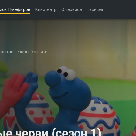
иси ТВ-эфиров
Кинотеатр
О сервисе
Тарифы
полные сезоны. Успейте
 черви (сезон 1)