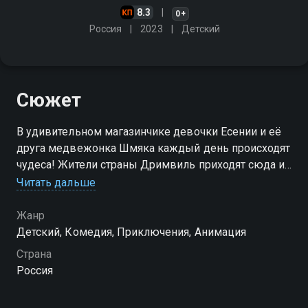
8.3
0+
Россия
2023
Детский
Сюжет
В удивительном магазинчике девочки Есении и её
друга медвежонка Шмяка каждый день происходят
чудеса! Жители страны Дримвиль приходят сюда и
просят помочь: у кого-то пропало вдохновение, а
Читать дальше
кому-то очень надо, чтобы исполнилось его
заветное желание
Жанр
Детский, Комедия, Приключения, Анимация
Посмотреть онлайн 1 сезон сериала Шмяк.
Страна
Волшебная лавка Есении вы можете совершенно
Россия
бесплатно в хорошем HD качестве на Смотрёшке