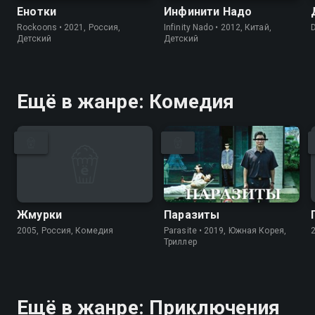
Енотки
Инфинити Надо
Rockoons • 2021, Россия,
Infinity Nado • 2012, Китай,
D
Детский
Детский
Ещё в жанре: Комедия
Жмурки
Паразиты
2005, Россия, Комедия
Parasite • 2019, Южная Корея,
Триллер
Ещё в жанре: Приключения