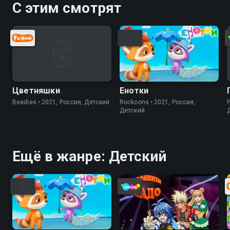
С этим смотрят
Цветняшки
Енотки
Beadies • 2021, Россия, Детский
Rockoons • 2021, Россия,
P
Детский
Ещё в жанре: Детский