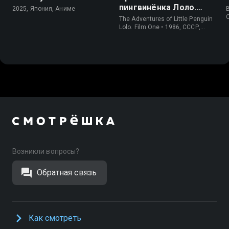
пингвинёнка Лоло.
2025, Япония, Аниме
Фильм первый
The Adventures of Little Penguin
Lolo. Film One • 1986, СССР,
Короткометражка
Возникли вопросы?
Обратная связь
Как смотреть