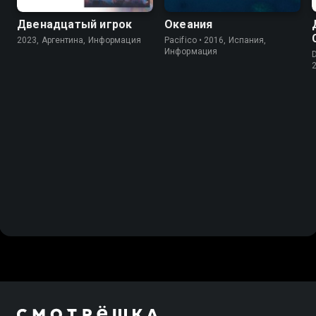
Двенадцатый игрок
Океания
2023, Аргентина, Информация
Pacifico • 2016, Испания,
Информация
D