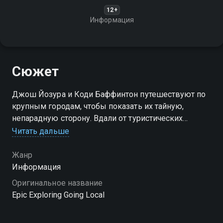
12+
Информация
Сюжет
Джош Йозура и Коди Баффинтон путешествуют по
крупным городам, чтобы показать их тайную,
непарадную сторону. Вдали от туристических
маршрутов можно найти скрытые сокровища и
Читать дальше
заброшенные места
Жанр
Посмотреть онлайн 1 сезон сериала Сталкеры:
Информация
Спроси у местных вы можете совершенно
Оригинальное название
бесплатно в хорошем HD качестве на Смотрёшке
Epic Exploring Going Local