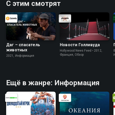
С этим смотрят
Даг – спасатель
Новости Голливуда
животных
Hollywood News Feed • 2012,
B
Франция, Обзор
2021, Информация
Ещё в жанре: Информация