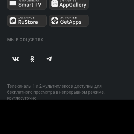
МЫ В СОЦСЕТЯХ
Телеканалы 1 и 2 мультиплексов доступны для
бесплатного просмотра в непрерывном режиме,
круглосуточно.
© 2014 — 2026, ООО «ЛайфСтрим», 109240, г. Москва,
ул. Николоямская, д. 13, стр. 2, этаж 2, ИНН 7710918800
Поддержка: help@smotreshka.tv
UUID: 8f1419c5-466c-490b-bd84-11c6d260c8a3