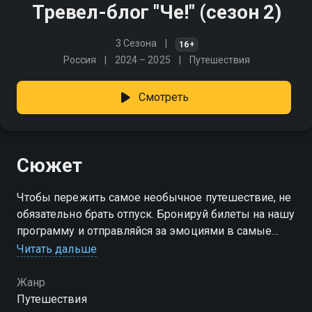
Тревел-блог "Че!" (сезон 2)
3 Сезона
16+
Россия
2024 – 2025
Путешествия
Смотреть
Сюжет
Чтобы пережить самое необычное путешествие, не
обязательно брать отпуск. Бронируй билеты на нашу
программу и отправляйся за эмоциями в самые
колоритные места планеты!
Читать дальше
Посмотреть онлайн 2 сезон сериала Тревел-блог
Жанр
"Че!" вы можете совершенно бесплатно в хорошем
Путешествия