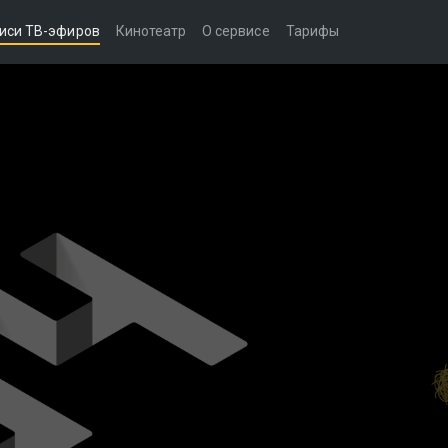
иси ТВ-эфиров
Кинотеатр
О сервисе
Тарифы