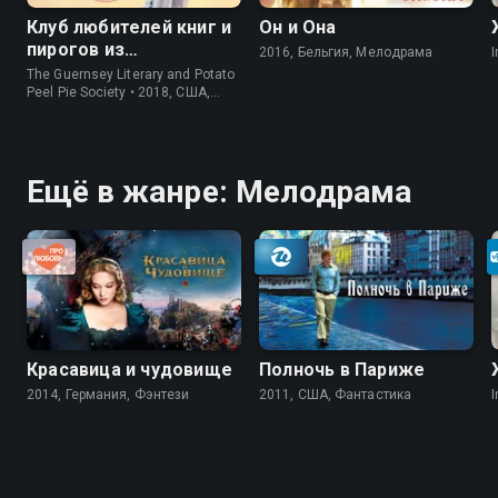
Клуб любителей книг и
Он и Она
пирогов из
2016, Бельгия, Мелодрама
I
картофельных
The Guernsey Literary and Potato
очистков
Peel Pie Society • 2018, США,
История
Ещё в жанре: Мелодрама
Красавица и чудовище
Полночь в Париже
2014, Германия, Фэнтези
2011, США, Фантастика
I