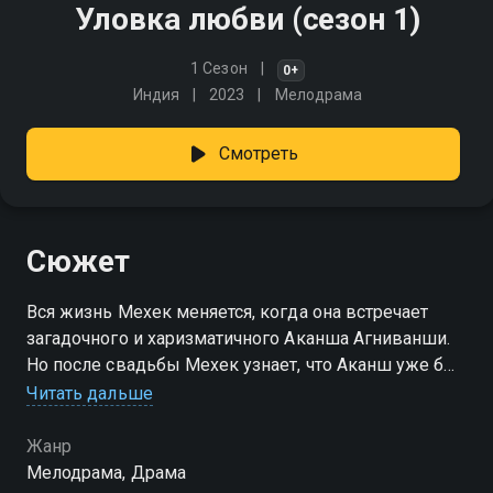
Уловка любви (сезон 1)
1 Сезон
0+
Индия
2023
Мелодрама
Смотреть
Сюжет
Вся жизнь Мехек меняется, когда она встречает
загадочного и харизматичного Аканша Агниванши.
Но после свадьбы Мехек узнает, что Аканш уже был
женат, и его первая жена - ее родная сестра
Читать дальше
Нихарика…
Жанр
Посмотреть онлайн 1 сезон сериала Уловка любви
Мелодрама, Драма