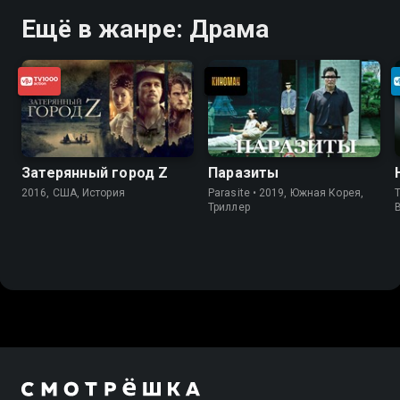
Ещё в жанре: Драма
Затерянный город Z
Паразиты
2016, США, История
Parasite • 2019, Южная Корея,
T
Триллер