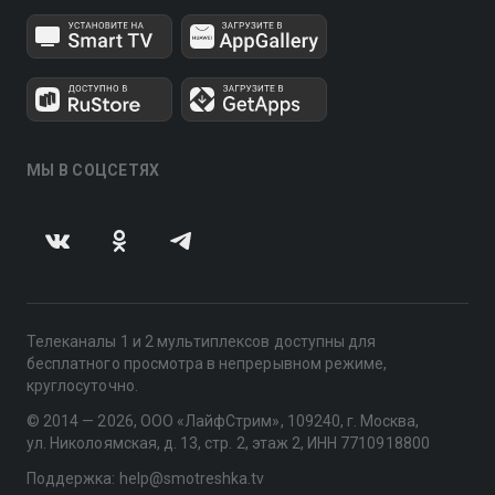
МЫ В СОЦСЕТЯХ
Телеканалы 1 и 2 мультиплексов доступны для
бесплатного просмотра в непрерывном режиме,
круглосуточно.
© 2014 — 2026, ООО «ЛайфСтрим», 109240, г. Москва,
ул. Николоямская, д. 13, стр. 2, этаж 2, ИНН 7710918800
Поддержка: help@smotreshka.tv