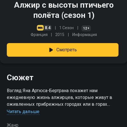
Алжир с высоты птичьего
полёта (сезон 1)
8.4
1 Сезон
12+
Франция
2015
Информация
Смотреть
Сюжет
Взгляд Яна Артюса-Бертрана покажет нам
ежедневную жизнь алжирцев, которые живут в
оживленных прибрежных городах или в горах
Атласа, в оазисах Сахары или среди мягких
Читать дальше
холмистых пейзажей Сахеля
Жанр