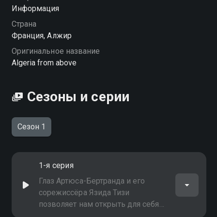
Посмотреть онлайн 1 сезон сериала Алжир с
Информация
высоты птичьего полёта вы можете совершенно
Страна
бесплатно в хорошем HD качестве на Смотрёшке
Франция, Алжир
Оригинальное название
Algeria from above
Сезоны и серии
Сезон 1
1-я серия
Глаз Артюса-Бертранда и его
сорежиссёра Язида Тизи
позволяет нам открыть для себя
эту впечатляющую страну,