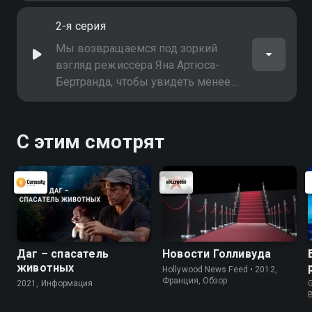
обладающую исключительными
2-я серия
культурными и природными
богатствами
Мы возвращаемся под зоркий
взгляд режиссёра Яна Артюса-
Бертранда, чтобы увидеть менее
известный, но богатый волнистый
ландшафт Алжира, граничащего с
восточной частью Марокко. Мы
С этим смотрят
следим за повседневной жизнью
людей во всех его отдалённых
уголках
Даг – спасатель
Новости Голливуда
животных
Hollywood News Feed • 2012,
Франция, Обзор
2021, Информация
G