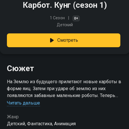
Карбот. Кунг (сезон 1)
1 Сезон
0+
Детский
Смотреть
Сюжет
На Землю из будущего прилетают новые карботы в
форме яиц. Затем при ударе об землю из них
появляются забавные маленькие роботы. Теперь
Чена ждут новые захватывающие приключения с
Читать дальше
удивительными карботами!
Жанр
Посмотреть онлайн 1 сезон сериала Карбот. Кунг вы
Детский, Фантастика, Анимация