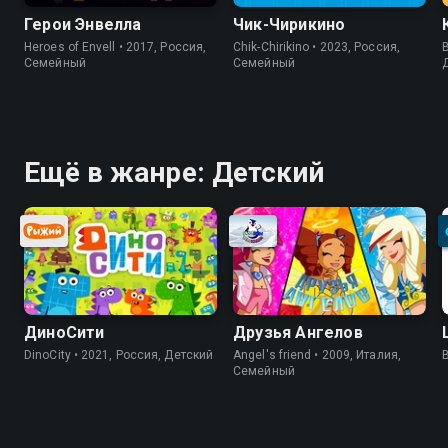
Герои Энвелла
Чик-Чирикино
Heroes of Envell • 2017, Россия,
Chik-Chirikino • 2023, Россия,
B
Cемейный
Cемейный
Ещё в жанре: Детский
ДиноСити
Друзья Ангелов
DinoCity • 2021, Россия, Детский
Angel's friend • 2009, Италия,
Cемейный