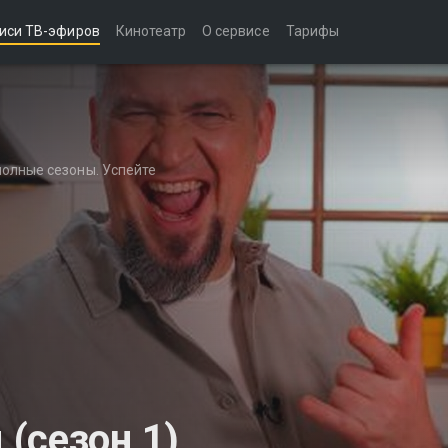
иси ТВ-эфиров
Кинотеатр
О сервисе
Тарифы
полные сезоны. Успейте
(сезон 1)