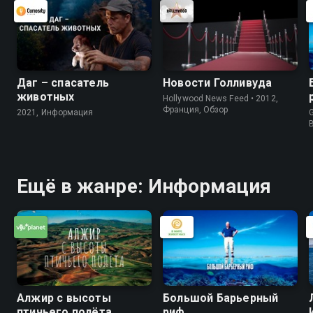
Даг – спасатель
Новости Голливуда
животных
Hollywood News Feed • 2012,
Франция, Обзор
2021, Информация
G
Ещё в жанре: Информация
Алжир с высоты
Большой Барьерный
птичьего полёта
риф