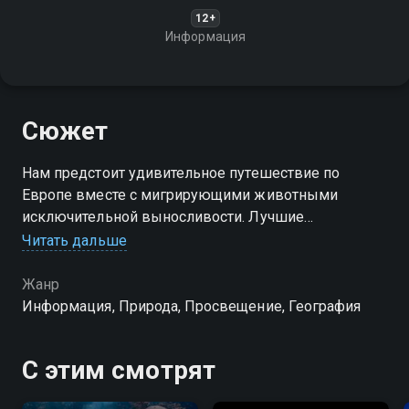
12+
Информация
Сюжет
Нам предстоит удивительное путешествие по
Европе вместе с мигрирующими животными
исключительной выносливости. Лучшие
специалисты расскажут нам об их впечатляющих
Читать дальше
путешествиях и особенностях миграций
Жанр
Посмотреть онлайн 1 сезон сериала Секреты
Информация, Природа, Просвещение, География
мигрирующих животных вы можете совершенно
бесплатно в хорошем HD качестве на Смотрёшке
С этим смотрят