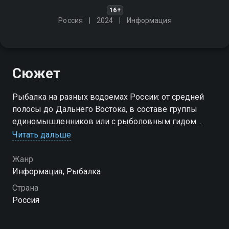
16+
Россия
2024
Информация
Сюжет
Рыбалка на разных водоемах России: от средней
полосы до Дальнего Востока, в составе группы
единомышленников или с рыболовным гидом
Читать дальше
Посмотреть онлайн 1 сезон сериала Рыболовная
карта России вы можете совершенно бесплатно в
Жанр
хорошем HD качестве на Смотрёшке
Информация, Рыбалка
Страна
Россия