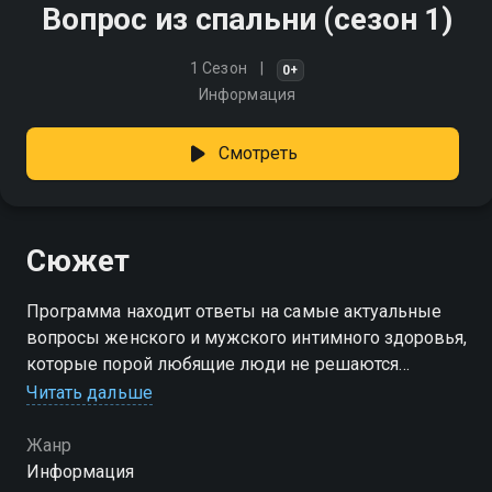
Вопрос из спальни (сезон 1)
1 Сезон
0+
Информация
Смотреть
Сюжет
Программа находит ответы на самые актуальные
вопросы женского и мужского интимного здоровья,
которые порой любящие люди не решаются
обсудить между собой
Читать дальше
Посмотреть онлайн 1 сезон сериала Вопрос из
Жанр
спальни вы можете совершенно бесплатно в
Информация