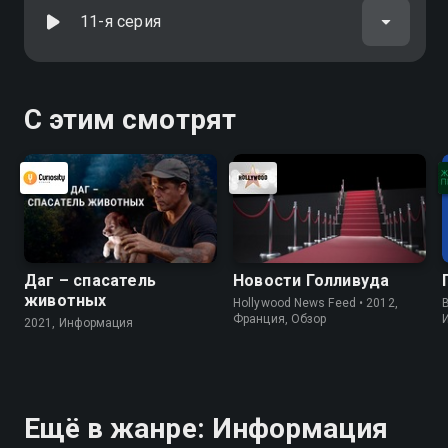
11-я серия
С этим смотрят
Даг – спасатель
Новости Голливуда
животных
Hollywood News Feed • 2012,
B
Франция, Обзор
2021, Информация
Ещё в жанре: Информация