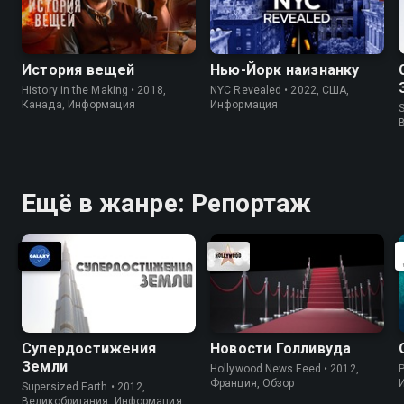
История вещей
Нью-Йорк наизнанку
History in the Making • 2018,
NYC Revealed • 2022, США,
Канада, Информация
Информация
S
Ещё в жанре: Репортаж
Супердостижения
Новости Голливуда
Земли
Hollywood News Feed • 2012,
P
Франция, Обзор
Supersized Earth • 2012,
Великобритания, Информация