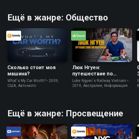
Ещё в жанре: Общество
Сколько стоит моя
Люк Нгуен:
машина?
путешествие по
Вьетнаму
What's My Car Worth? • 2009,
Luke Ngyen`s Railway Vietnam •
S
США, Авто-мото
2019, Австралия, Информация
Ещё в жанре: Просвещение