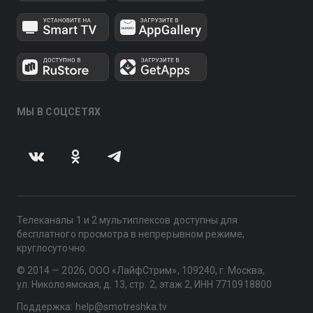
МЫ В СОЦСЕТЯХ
Телеканалы 1 и 2 мультиплексов доступны для
бесплатного просмотра в непрерывном режиме,
круглосуточно.
© 2014 — 2026, ООО «ЛайфСтрим», 109240, г. Москва,
ул. Николоямская, д. 13, стр. 2, этаж 2, ИНН 7710918800
Поддержка: help@smotreshka.tv