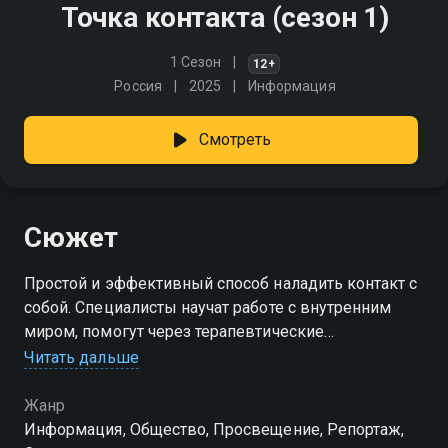
Точка контакта (сезон 1)
1 Сезон
12+
Россия
2025
Информация
Смотреть
Сюжет
Простой и эффективный способ наладить контакт с
собой. Специалисты научат работе с внутренним
миром, помогут через терапевтические
визуализации наполнить жизнь энергией и
Читать дальше
важными подсказками
Жанр
Посмотреть онлайн 1 сезон сериала Точка контакта
Информация, Общество, Просвещение, Репортаж,