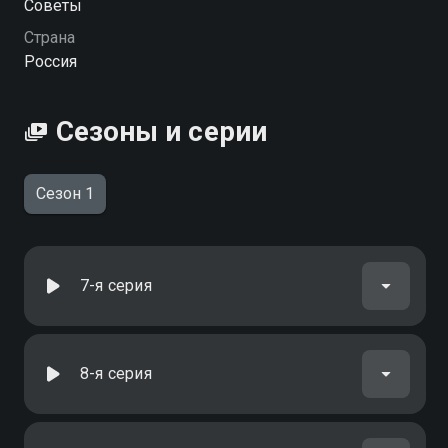
вы можете совершенно бесплатно в хорошем HD
Советы
качестве на Смотрёшке
Страна
Россия
Сезоны и серии
Сезон 1
7-я серия
8-я серия