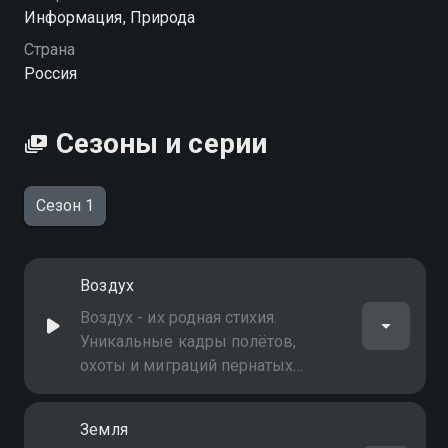
Посмотреть онлайн 1 сезон сериала Птицы.
Информация, Природа
Покорители стихий вы можете совершенно
Страна
бесплатно в хорошем HD качестве на Смотрёшке
Россия
Сезоны и серии
Сезон 1
Воздух
Воздух - их родная стихия.
Уникальные кадры полётов,
охоты и миграций пернатых
властелинов неба, для которых
нет преград в облаках
Земля