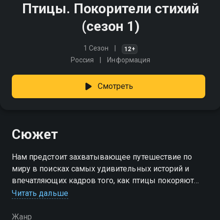
Птицы. Покорители стихий
(сезон 1)
1 Сезон
12+
Россия
Информация
Смотреть
Сюжет
Нам предстоит захватывающее путешествие по
миру в поисках самых удивительных историй и
впечатляющих кадров того, как птицы покоряют
все известные стихии. Этот сериал доказывает, что
Читать дальше
птицы - настоящие покорители воздуха
Жанр