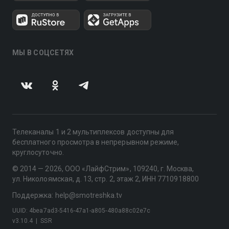
МЫ В СОЦСЕТЯХ
Телеканалы 1 и 2 мультиплексов доступны для
бесплатного просмотра в непрерывном режиме,
круглосуточно.
© 2014 — 2026, ООО «ЛайфСтрим», 109240, г. Москва,
ул. Николоямская, д. 13, стр. 2, этаж 2, ИНН 7710918800
Поддержка: help@smotreshka.tv
UUID: 4bea7ad3-5416-47a1-a805-480a88c02e7c
v3.10.4
|
SSR