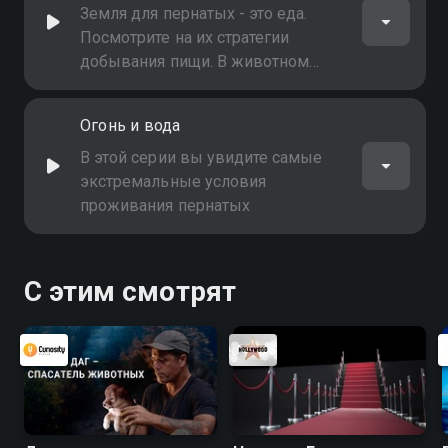
Земля для пернатых - это еда.
Посмотрите на их стратегии
добывания пищи. В животном
царстве никто не сравнится с
птицами, которые научились
Огонь и вода
выживать в любом уголке нашей
планеты
В этой серии вы увидите самые
экстремальные условия
проживания пернатых
С этим смотрят