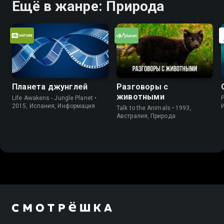
Ещё в жанре: Природа
Планета джунглей
Разговоры с
животными
Life Awakens - Jungle Planet •
P
2015, Испания, Информация
Talk to the Animals • 1993,
Австралия, Природа