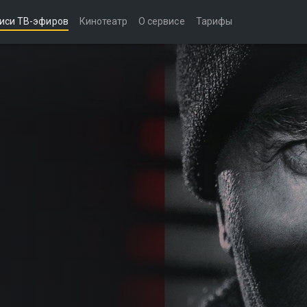
иси ТВ-эфиров
Кинотеатр
О сервисе
Тарифы