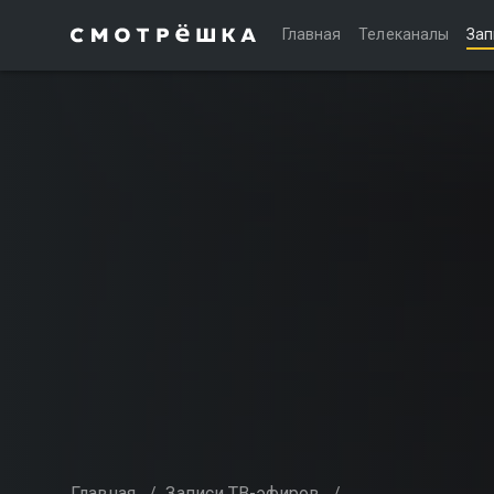
Главная
Телеканалы
Зап
Главная
/
Записи ТВ-эфиров
/