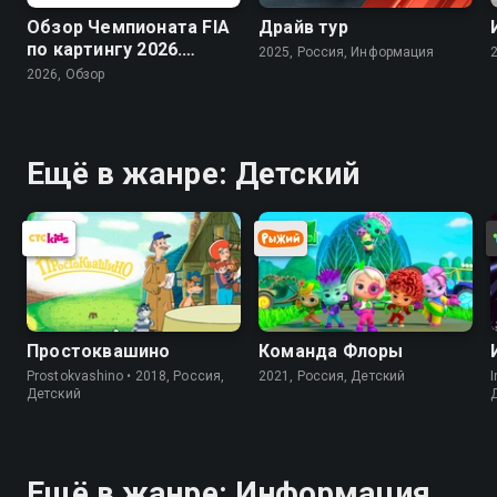
Обзор Чемпионата FIA
Драйв тур
по картингу 2026.
2025, Россия, Информация
Arrive and Drive
2026, Обзор
Ещё в жанре: Детский
Простоквашино
Команда Флоры
Prostokvashino • 2018, Россия,
2021, Россия, Детский
I
Детский
Ещё в жанре: Информация