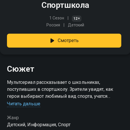
Спортшкола
1 Сезон
12+
Россия
Детский
Смотреть
Сюжет
Мультсериал рассказывает о школьниках,
поступивших в спортшколу. Зрители увидят, как
герои выбирают любимый вид спорта, учатся
работать в команде, преодолевают страхи и находят
Читать дальше
силы для побед, проходя путь от новичков до
мастеров спорта
Жанр
Детский, Информация, Спорт