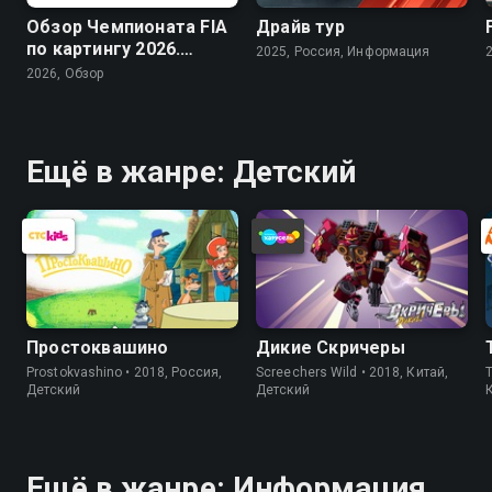
Обзор Чемпионата FIA
Драйв тур
по картингу 2026.
2025, Россия, Информация
Arrive and Drive
2026, Обзор
Ещё в жанре: Детский
Простоквашино
Дикие Скричеры
Prostokvashino • 2018, Россия,
Screechers Wild • 2018, Китай,
T
Детский
Детский
Ещё в жанре: Информация