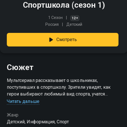
Спортшкола (сезон 1)
1 Сезон
12+
Россия
Детский
Смотреть
Сюжет
Мультсериал рассказывает о школьниках,
поступивших в спортшколу. Зрители увидят, как
герои выбирают любимый вид спорта, учатся
работать в команде, преодолевают страхи и находят
Читать дальше
силы для побед, проходя путь от новичков до
мастеров спорта
Жанр
Детский, Информация, Спорт