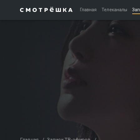
Главная
Телеканалы
Зап
Главная
/
Записи ТВ-эфиров
/