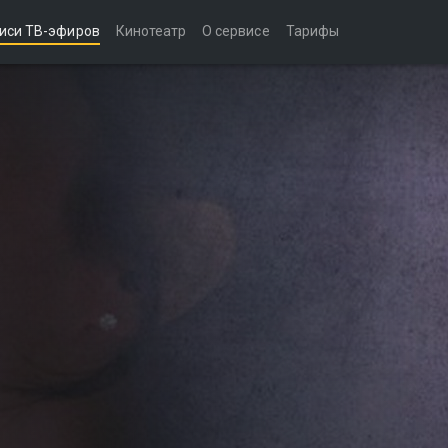
иси ТВ-эфиров
Кинотеатр
О сервисе
Тарифы