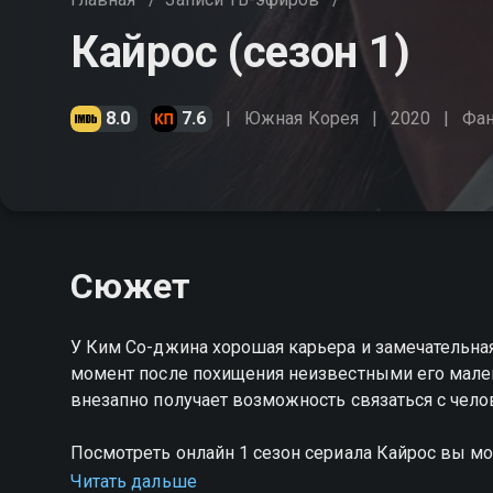
Кайрос (сезон 1)
8.0
7.6
Южная Корея
2020
Фан
Сюжет
У Ким Со-джина хорошая карьера и замечательная
момент после похищения неизвестными его мален
внезапно получает возможность связаться с чел
Посмотреть онлайн 1 сезон сериала Кайрос вы м
на Смотрёшке
Читать дальше