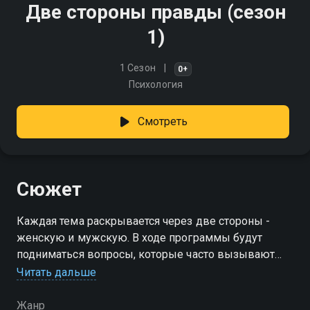
Две стороны правды (сезон
1)
1 Сезон
0+
Психология
Смотреть
Сюжет
Каждая тема раскрывается через две стороны -
женскую и мужскую. В ходе программы будут
подниматься вопросы, которые часто вызывают
недоразумения и конфликты в отношениях, но
Читать дальше
ведущая направляет участников к поиску решений и
понимания
Жанр