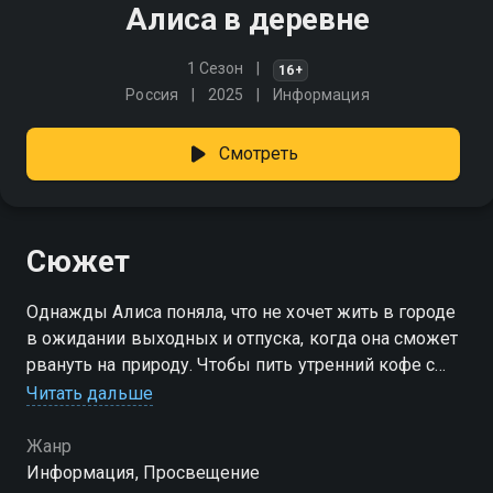
Алиса в деревне
1 Сезон
16+
Россия
2025
Информация
Смотреть
Сюжет
Однажды Алиса поняла, что не хочет жить в городе
в ожидании выходных и отпуска, когда она сможет
рвануть на природу. Чтобы пить утренний кофе с
видом на лес и рыбачить в любой день недели этой
Читать дальше
девушке пришлось круто изменить свою жизнь!
Жанр
Информация, Просвещение