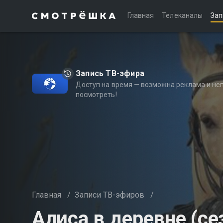
Главная
Телеканалы
Зап
Запись ТВ-эфира
Доступ на время — возможна реклама и не
посмотреть!
Главная
/
Записи ТВ-эфиров
/
Алиса в деревне (се