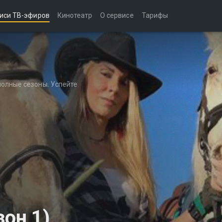
иси ТВ-эфиров
Кинотеатр
О сервисе
Тарифы
полные сезоны. Успейте
зон 1)