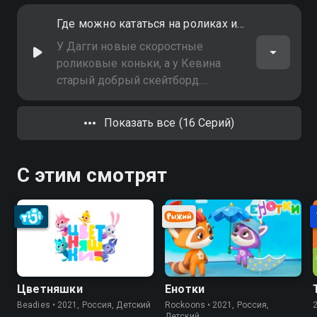
Где можно кататься на роликах и скейтборде
У Дагги новые скоростные
роликовые коньки, а у Кевина
старый добрый скейтборд.
Конечно же надо устроить гонку и
выяснить, чей транспорт быстрее
Показать все (16 Серий)
и круче! Но что-то пошло не так
С этим смотрят
Цветняшки
Енотки
Beadies • 2021, Россия, Детский
Rockoons • 2021, Россия,
Детский