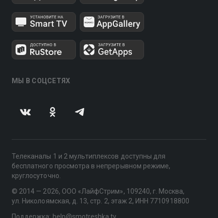
МЫ В СОЦСЕТЯХ
Телеканалы 1 и 2 мультиплексов доступны для
бесплатного просмотра в непрерывном режиме,
круглосуточно.
© 2014 — 2026, ООО «ЛайфСтрим», 109240, г. Москва,
ул. Николоямская, д. 13, стр. 2, этаж 2, ИНН 7710918800
Поддержка: help@smotreshka.tv