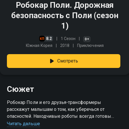
Робокар Поли. Дорожная
безопасность с Поли (сезон
1)
8.2
1 Сезон
0+
Южная Корея
2018
Приключения
Смотреть
Сюжет
Робокар Поли и его друзья-трансформеры
расскажут малышам о том, как уберечься от
опасностей. Находчивые роботы всегда готовы
прийти на помощь детям и их родителям в сложных
Читать дальше