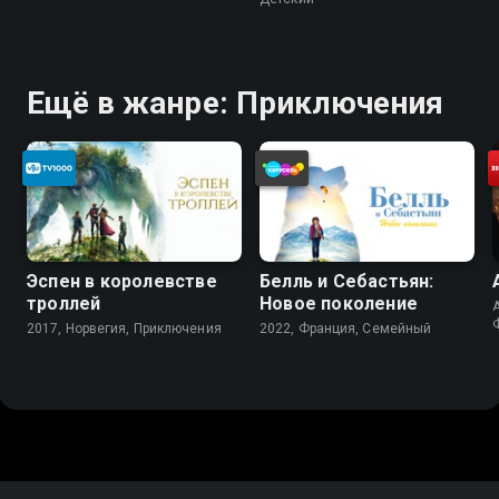
Ещё в жанре: Приключения
Эспен в королевстве
Белль и Себастьян:
троллей
Новое поколение
A
2017, Норвегия, Приключения
2022, Франция, Cемейный