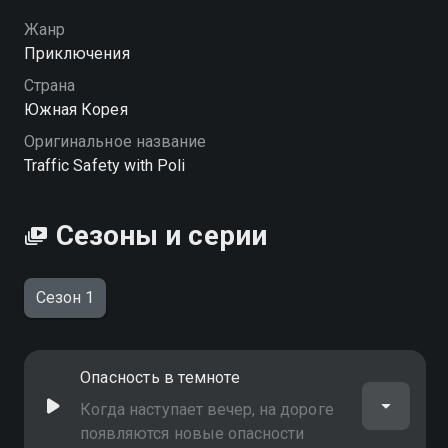
ситуациях
Жанр
Посмотреть онлайн 1 сезон сериала Робокар Поли.
Приключения
Дорожная безопасность с Поли вы можете
Страна
совершенно бесплатно в хорошем HD качестве на
Южная Корея
Смотрёшке
Оригинальное название
Traffic Safety with Poli
Сезоны и серии
Сезон 1
Опасность в темноте
Когда наступает вечер, на дороге
появляются новые опасности