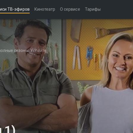
иси ТВ-эфиров
Кинотеатр
О сервисе
Тарифы
полные сезоны. Успейте
 1)