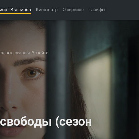
иси ТВ-эфиров
Кинотеатр
О сервисе
Тарифы
полные сезоны. Успейте
 свободы (сезон