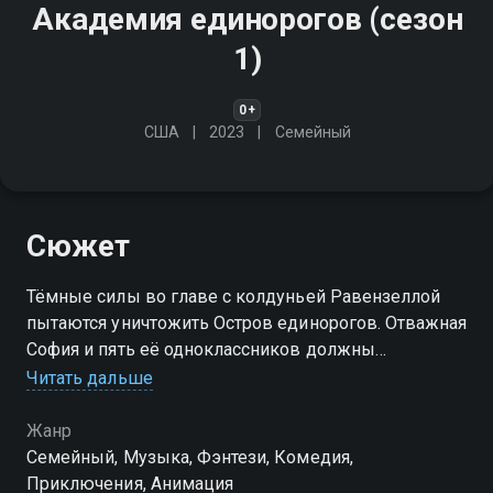
Академия единорогов (сезон
1)
0+
США
2023
Cемейный
Сюжет
Тёмные силы во главе с колдуньей Равензеллой
пытаются уничтожить Остров единорогов. Отважная
София и пять её одноклассников должны
вмешаться, чтобы спасти свою любимую
Читать дальше
магическую академию
Жанр
Посмотреть онлайн 1 сезон сериала Академия
Cемейный, Музыка, Фэнтези, Комедия,
единорогов вы можете совершенно бесплатно в
Приключения, Анимация