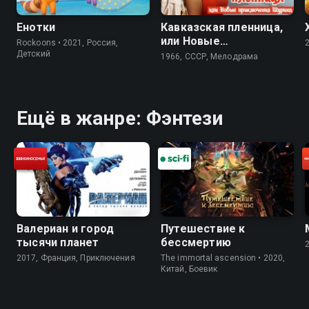
Енотки
Кавказская пленница,
или Новые
Rockoons • 2021, Россия,
приключения Шурика
Детский
1966, СССР, Мелодрама
Ещё в жанре: Фэнтези
Валериан и город
Путешествие к
тысячи планет
бессмертию
2017, Франция, Приключения
The immortal ascension • 2020,
Китай, Боевик