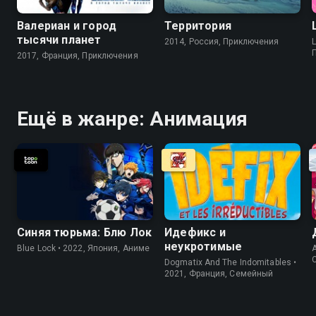
Валериан и город
Территория
тысячи планет
2014, Россия, Приключения
L
2017, Франция, Приключения
Ещё в жанре: Анимация
Синяя тюрьма: Блю Лок
Идефикс и
неукротимые
Blue Lock • 2022, Япония, Аниме
A
Dogmatix And The Indomitables •
2021, Франция, Cемейный