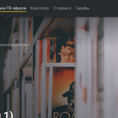
иси ТВ-эфиров
Кинотеатр
О сервисе
Тарифы
возможна реклама
 1)