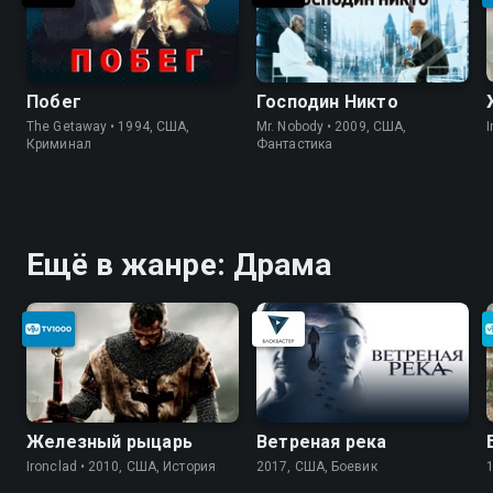
Побег
Господин Никто
The Getaway • 1994, США,
Mr. Nobody • 2009, США,
I
Криминал
Фантастика
Ещё в жанре: Драма
Железный рыцарь
Ветреная река
Ironclad • 2010, США, История
2017, США, Боевик