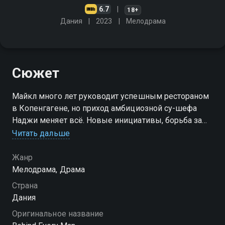
6.7
18+
Дания
2023
Мелодрама
Сюжет
Майкл много лет руководит успешным рестораном
в Копенгагене, но приход амбициозной су-шефа
Наджи меняет всё. Новые инициативы, борьба за
влияние и скрытые секреты угрожают устоявшейся
Читать дальше
системе и будущему заведения
Жанр
Посмотреть онлайн 1 сезон сериала За каждым
Мелодрама, Драма
успешным мужчиной… вы можете совершенно
Страна
бесплатно в хорошем HD качестве на Смотрёшке
Дания
Оригинальное название