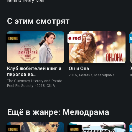
Behind Every Man
С этим смотрят
Клуб любителей книг и
Он и Она
пирогов из
2016, Бельгия, Мелодрама
I
картофельных
The Guernsey Literary and Potato
очистков
Peel Pie Society • 2018, США,
История
Ещё в жанре: Мелодрама