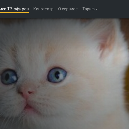
иси ТВ-эфиров
Кинотеатр
О сервисе
Тарифы