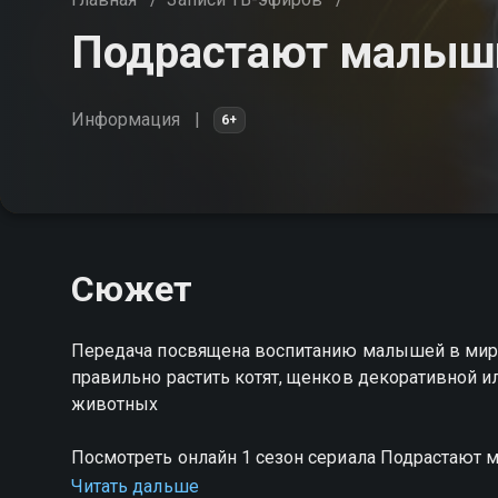
Подрастают малыши
Информация
6+
Сюжет
Передача посвящена воспитанию малышей в мире
правильно растить котят, щенков декоративной ил
животных
Посмотреть онлайн 1 сезон сериала Подрастают
HD качестве на Смотрёшке
Читать дальше