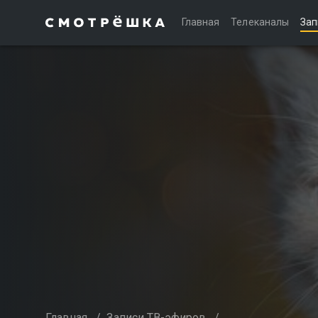
Главная
Телеканалы
Зап
Главная
/
Записи ТВ-эфиров
/