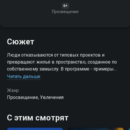
6+
Просвещение
Сюжет
Люди отказываются от типовых проектов и
превращают жильё в пространство, созданное по
собственному замыслу. В программе - примеры
нестандартных материалов, смелых
Читать дальше
перепланировок и решений, позволяющих создать
дом с индивидуальным характером
Жанр
Просвещение, Увлечения
Посмотреть онлайн 1 сезон сериала Мой большой
проект вы можете совершенно бесплатно в
С этим смотрят
хорошем HD качестве на Смотрёшке