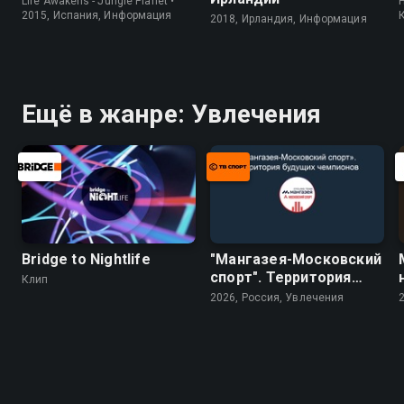
Life Awakens - Jungle Planet •
H
2015, Испания, Информация
2018, Ирландия, Информация
Ещё в жанре: Увлечения
Bridge to Nightlife
"Мангазея-Московский
спорт". Территория
Клип
будущих чемпионов
2026, Россия, Увлечения