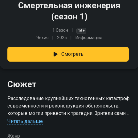
Смертельная инженерия
(сезон 1)
1 Сезон
16+
Чехия
2025
Информация
Смотреть
Сюжет
Расследование крупнейших техногенных катастроф
современности и реконструкция обстоятельств,
которые могли привести к трагедии. Зрители сами
решат, были ли они неизбежны
Читать дальше
Посмотреть онлайн 1 сезон сериала Смертельная
Жанр