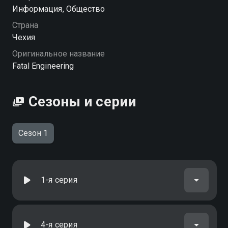
инженерия вы можете совершенно бесплатно в
Информация, Общество
хорошем HD качестве на Смотрёшке
Страна
Чехия
Оригинальное название
Fatal Engineering
Сезоны и серии
Сезон 1
1-я серия
4-я серия