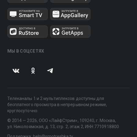
МЫ В СОЦСЕТЯХ
Телеканалы 1 и 2 мультиплексов доступны для
бесплатного просмотра в непрерывном режиме,
круглосуточно.
© 2014 — 2026, ООО «ЛайфСтрим», 109240, г. Москва,
ул. Николоямская, д. 13, стр. 2, этаж 2, ИНН 7710918800
Поддержка: help@smotreshka.tv