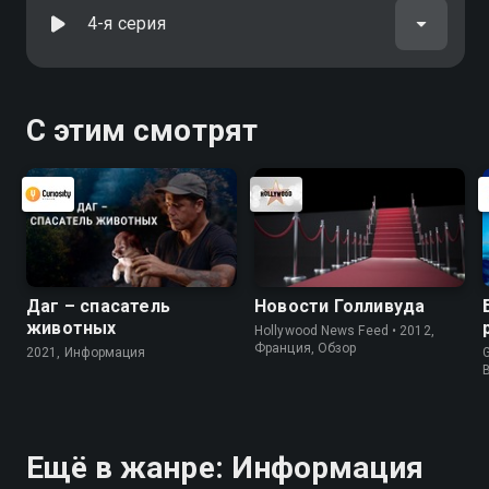
4-я серия
С этим смотрят
Даг – спасатель
Новости Голливуда
животных
Hollywood News Feed • 2012,
Франция, Обзор
2021, Информация
G
Ещё в жанре: Информация