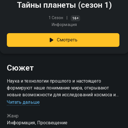
Тайны планеты (сезон 1)
1 Сезон
16+
Информация
Смотреть
Сюжет
Наука и технологии прошлого и настоящего
формируют наше понимание мира, открывают
новые возможности для исследований космоса и
будущих инноваций
Читать дальше
Посмотреть онлайн 1 сезон сериала Тайны планеты
Жанр
вы можете совершенно бесплатно в хорошем HD
Информация, Просвещение