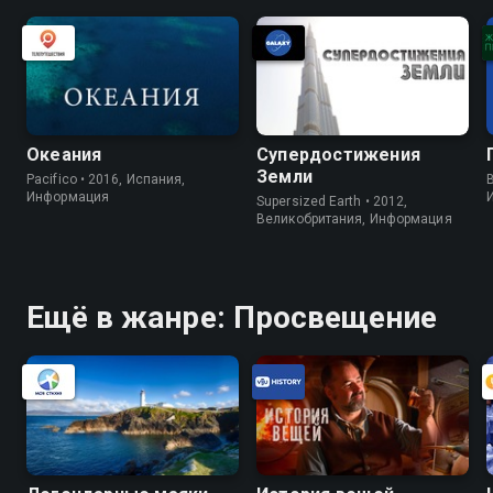
Океания
Супердостижения
Земли
Pacifico • 2016, Испания,
B
Информация
Supersized Earth • 2012,
Великобритания, Информация
Ещё в жанре: Просвещение