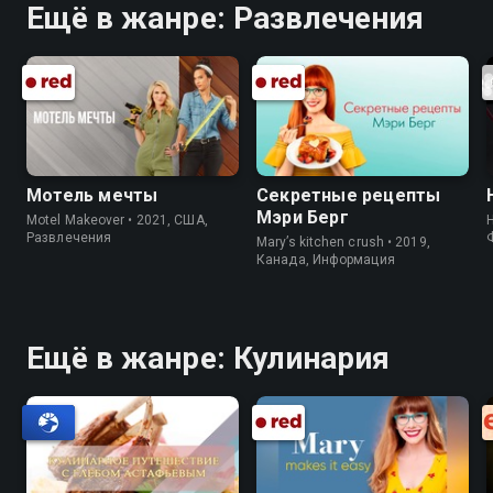
Ещё в жанре: Развлечения
Мотель мечты
Секретные рецепты
Мэри Берг
Motel Makeover • 2021, США,
Развлечения
Mary’s kitchen crush • 2019,
Канада, Информация
Ещё в жанре: Кулинария