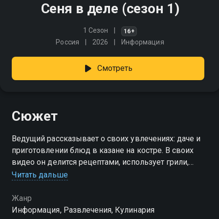
Сеня в деле (сезон 1)
1 Сезон
16+
Россия
2026
Информация
Смотреть
Сюжет
Ведущий рассказывает о своих увлечениях: даче и
приготовлении блюд в казане на костре. В своих
видео он делится рецептами, использует грили,
тандыр, коптильню, помпейскую печь и другие
Читать дальше
приспособления
Жанр
Посмотреть онлайн 1 сезон сериала Сеня в деле вы
Информация, Развлечения, Кулинария