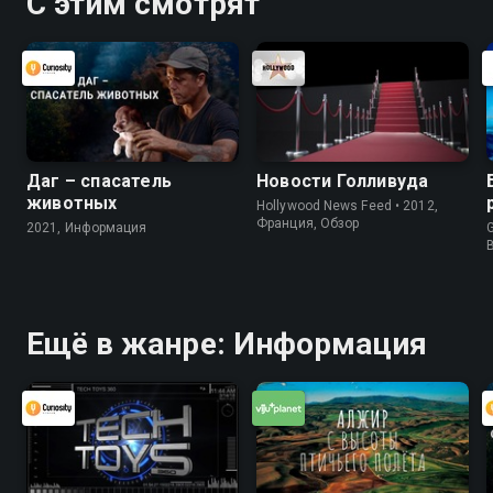
С этим смотрят
Даг – спасатель
Новости Голливуда
животных
Hollywood News Feed • 2012,
Франция, Обзор
2021, Информация
G
Ещё в жанре: Информация