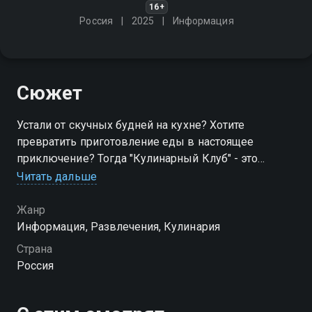
16+
Россия
2025
Информация
Сюжет
Устали от скучных будней на кухне? Хотите
превратить приготовление еды в настоящее
приключение? Тогда "Кулинарный Клуб" - это
именно то, что вам нужно!
Читать дальше
Посмотреть онлайн 1 сезон сериала Кулинарный
Жанр
Клуб вы можете совершенно бесплатно в хорошем
Информация, Развлечения, Кулинария
HD качестве на Смотрёшке
Страна
Россия