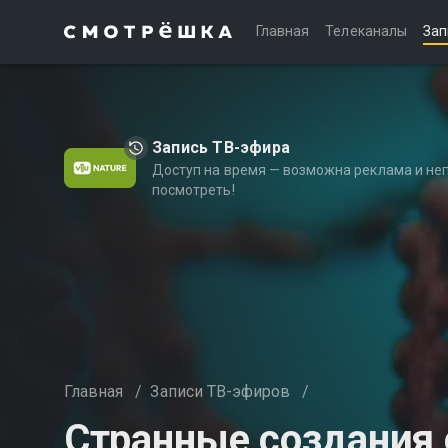
Главная
Телеканалы
Зап
Запись ТВ-эфира
Доступ на время — возможна реклама и не
посмотреть!
Главная
/
Записи ТВ-эфиров
/
Странные создания о