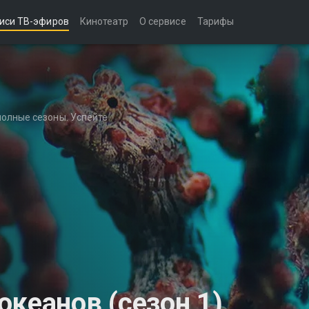
иси ТВ-эфиров
Кинотеатр
О сервисе
Тарифы
полные сезоны. Успейте
кеанов (сезон 1)