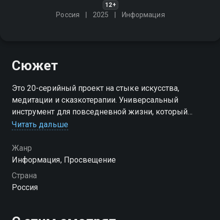
12+
Россия
2025
Информация
Сюжет
Это 20-серийный проект на стыке искусства,
медитации и сказкотерапии. Универсальный
инструмент для повседневной жизни, который
помогает всей семье прорабатывать эмоции,
Читать дальше
расслабляться и находить внутреннее равновесие
Жанр
Посмотреть онлайн 1 сезон сериала Медитации вы
Информация, Просвещение
можете совершенно бесплатно в хорошем HD
Страна
качестве на Смотрёшке
Россия