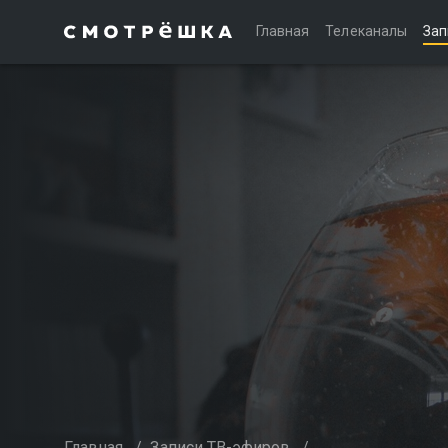
Главная
Телеканалы
Зап
Главная
/
Записи ТВ-эфиров
/