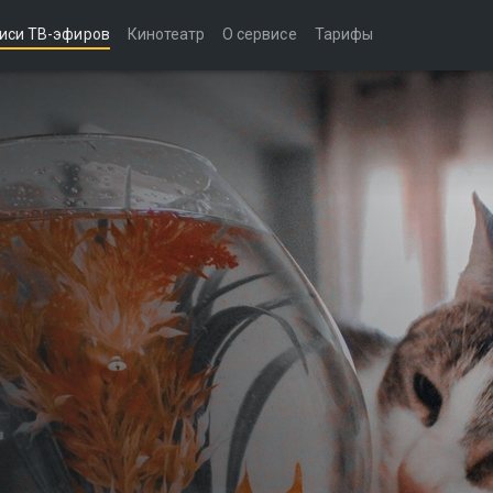
иси ТВ-эфиров
Кинотеатр
О сервисе
Тарифы