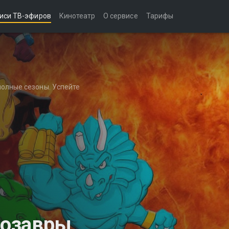
иси ТВ-эфиров
Кинотеатр
О сервисе
Тарифы
полные сезоны. Успейте
нозавры