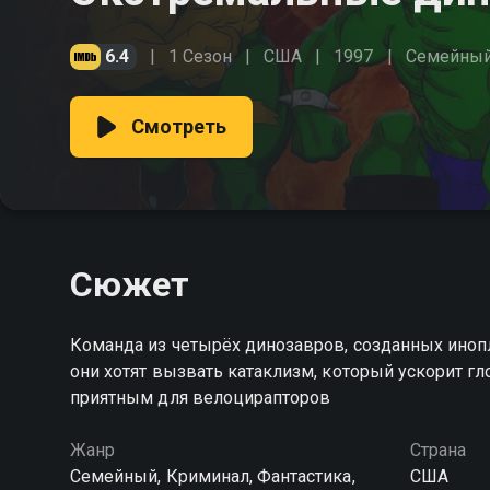
6.4
1 Сезон
США
1997
Cемейны
Смотреть
Сюжет
Команда из четырёх динозавров, созданных инопл
они хотят вызвать катаклизм, который ускорит г
приятным для велоцирапторов
Жанр
Страна
Cемейный, Криминал, Фантастика,
США