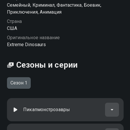
Посмотреть онлайн 1 сезон сериала Экстремальные
Cемейный, Криминал, Фантастика, Боевик,
динозавры вы можете совершенно бесплатно в
Приключения, Анимация
хорошем HD качестве на Смотрёшке
Страна
США
Оригинальное название
Extreme Dinosaurs
Сезоны и серии
Сезон 1
Пикапмонстрозавры