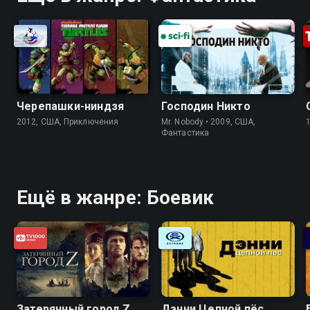
Черепашки-ниндзя
Господин Никто
2012, США, Приключения
Mr. Nobody • 2009, США,
Фантастика
Ещё в жанре: Боевик
Затерянный город Z
Дэнни Цепной пёс