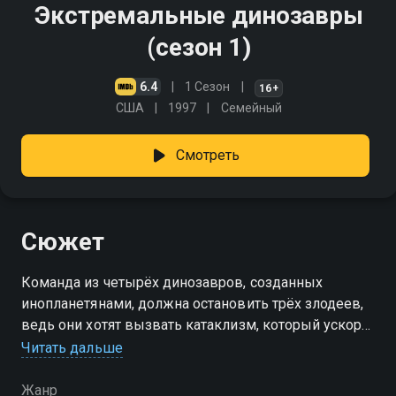
Экстремальные динозавры
(сезон 1)
6.4
1 Сезон
16+
США
1997
Cемейный
Смотреть
Сюжет
Команда из четырёх динозавров, созданных
инопланетянами, должна остановить трёх злодеев,
ведь они хотят вызвать катаклизм, который ускорит
глобальное потепление и снова сделает климат
Читать дальше
Земли приятным для велоцирапторов
Жанр